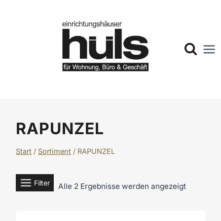
Zum
Inhalt
springen
RAPUNZEL
Start
/
Sortiment
/
RAPUNZEL
Filter
Alle 2 Ergebnisse werden angezeigt