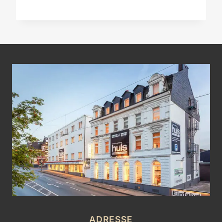
war:
ist:
€ 9.010,00
€ 5.400,00.
ADRESSE