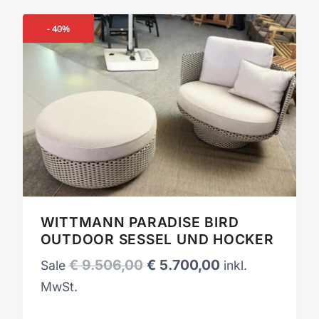
- 40%
WITTMANN PARADISE BIRD
OUTDOOR SESSEL UND HOCKER
Ursprünglicher
Aktueller
€
9.506,00
€
5.700,00
Sale
inkl.
Preis
Preis
MwSt.
war:
ist: