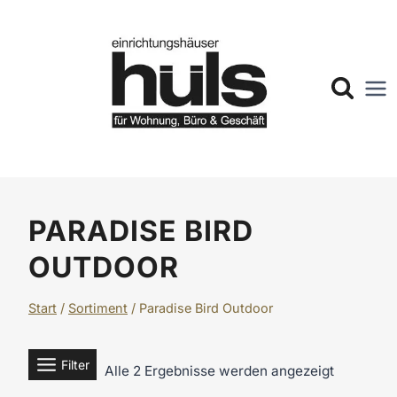
Zum
Inhalt
springen
PARADISE BIRD
OUTDOOR
Start
/
Sortiment
/
Paradise Bird Outdoor
Filter
Alle 2 Ergebnisse werden angezeigt