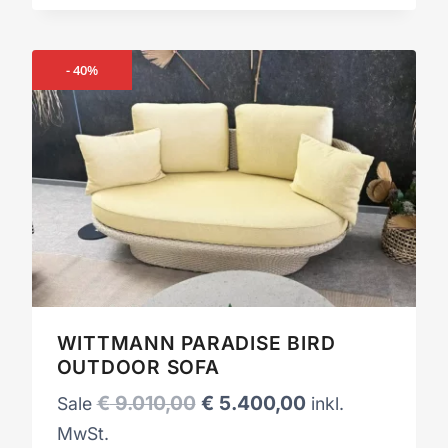
€ 9.506,00
€ 5.700,00.
- 40%
WITTMANN PARADISE BIRD
OUTDOOR SOFA
Ursprünglicher
Aktueller
€
9.010,00
€
5.400,00
Sale
inkl.
Preis
Preis
MwSt.