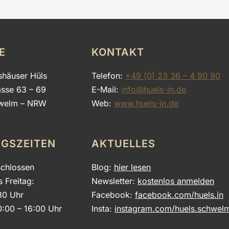
E
KONTAKT
shäuser Hüls
Telefon:
+49 (0) 23 36 – 4 90 90
asse 63 – 69
E-Mail:
info@huels-in.de
welm – NRW
Web:
www.huels-in.de
GSZEITEN
AKTUELLES
chlossen
Blog:
hier lesen
s Freitag:
Newsletter:
kostenlos anmelden
30 Uhr
Facebook:
facebook.com/huels.in
0:00 – 16:00 Uhr
Insta:
instagram.com/huels.schwel