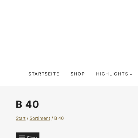
Zum
Inhalt
springen
STARTSEITE
SHOP
HIGHLIGHTS
B 40
Start
/
Sortiment
/
B 40
Filter