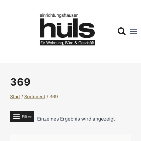
Zum
Inhalt
springen
369
Start
/
Sortiment
/
369
Filter
Einzelnes Ergebnis wird angezeigt