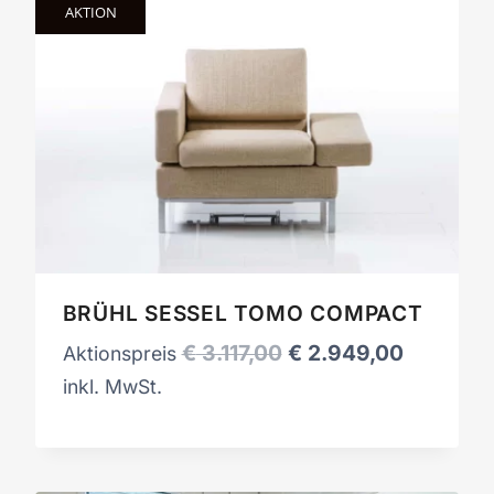
AKTION
BRÜHL SESSEL TOMO COMPACT
Ursprünglicher
Aktueller
€
3.117,00
€
2.949,00
Aktionspreis
Preis
Preis
inkl. MwSt.
war:
ist:
€ 3.117,00
€ 2.949,0