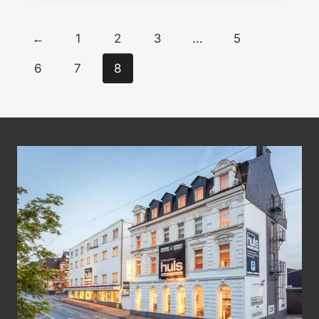
←
1
2
3
…
5
6
7
8