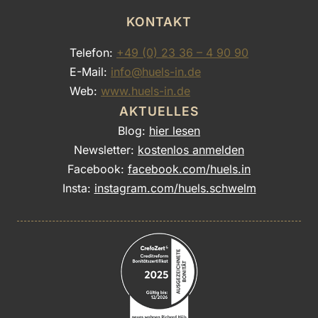
KONTAKT
Telefon:
+49 (0) 23 36 – 4 90 90
E-Mail:
info@huels-in.de
Web:
www.huels-in.de
AKTUELLES
Blog:
hier lesen
Newsletter:
kostenlos anmelden
Facebook:
facebook.com/huels.in
Insta:
instagram.com/huels.schwelm