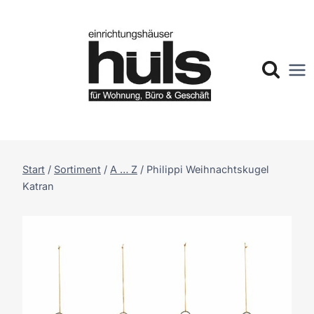
Zum
Inhalt
springen
Start
/
Sortiment
/
A … Z
/
Philippi Weihnachtskugel
Katran